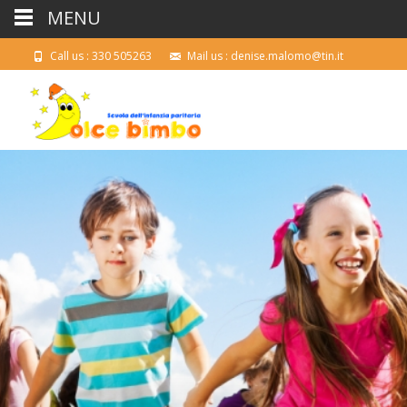
MENU
Call us : 330 505263
Mail us : denise.malomo@tin.it